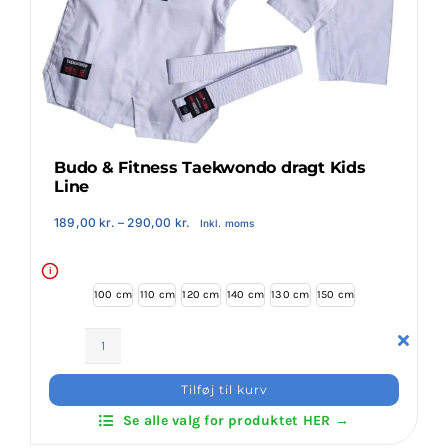
Klubaftalesider – Find din klub
Brodering / Tryk
FAQ’s
Budo & Fitness Taekwondo dragt Kids
Line
Kontakt Invictus Fightwear
Prisinterval:
189,00
kr.
–
290,00
kr.
Inkl. moms
189,00 kr.
til
290,00 kr.
i
Om Invictus Fightwear
100 cm
110 cm
120 cm
140 cm
130 cm
150 cm
Information
Budo
&
Tilføj til kurv
Fitness
Nyheder
Se alle valg for produktet HER →
Taekwondo