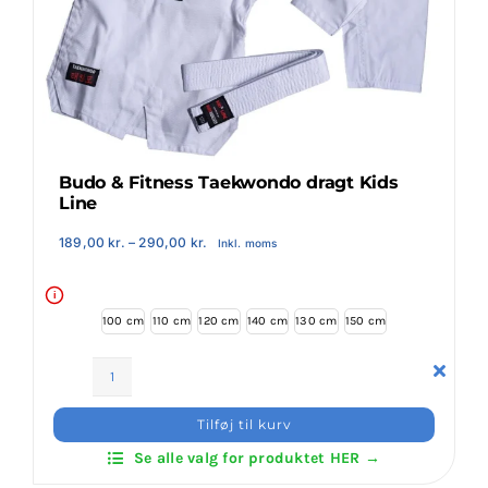
Klubaftalesider – Find din klub
Brodering / Tryk
FAQ’s
Budo & Fitness Taekwondo dragt Kids
Line
Kontakt Invictus Fightwear
Prisinterval:
189,00
kr.
–
290,00
kr.
Inkl. moms
189,00 kr.
til
290,00 kr.
i
Om Invictus Fightwear
100 cm
110 cm
120 cm
140 cm
130 cm
150 cm
Information
Budo
&
Tilføj til kurv
Fitness
Nyheder
Se alle valg for produktet HER →
Taekwondo