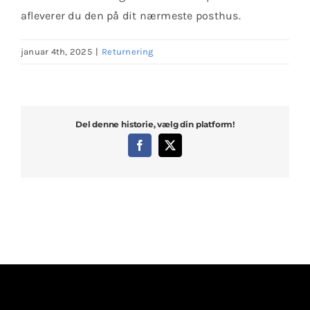
Klubaftalesider – Find din klub
afleverer du den på dit nærmeste posthus.
januar 4th, 2025
|
Returnering
Brodering / Tryk
FAQ’s
Del denne historie, vælg din platform!
Facebook
X
Kontakt Invictus Fightwear
Om Invictus Fightwear
Information
Nyheder