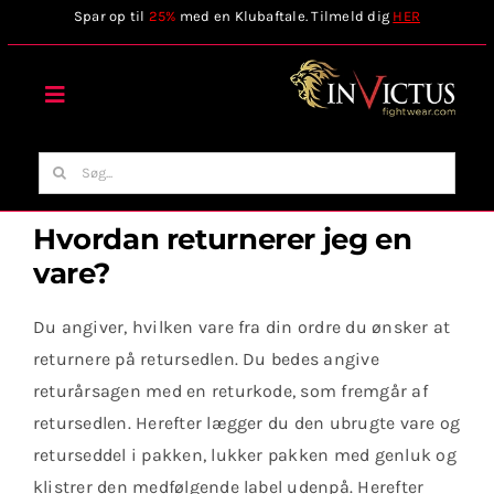
Skip
Spar op til
25%
med en Klubaftale. Tilmeld dig
HER
to
content
Toggle
Navigation
Forside
Søg
efter:
Webshop
Hvordan returnerer jeg en
vare?
Stilart / Kampsport
Du angiver, hvilken vare fra din ordre du ønsker at
returnere på retursedlen. Du bedes angive
Vælg Tilbehør
returårsagen med en returkode, som fremgår af
retursedlen. Herefter lægger du den ubrugte vare og
Invictus Brands
returseddel i pakken, lukker pakken med genluk og
klistrer den medfølgende label udenpå. Herefter