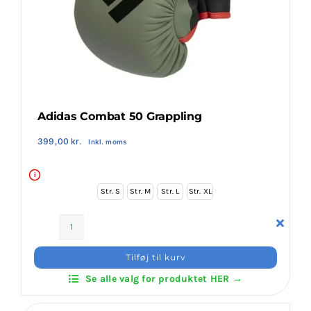
Klubaftalesider – Find din klub
Brodering / Tryk
FAQ’s
Adidas Combat 50 Grappling
399,00
kr.
Inkl. moms
Kontakt Invictus Fightwear
i
Str. S
Str. M
Str. L
Str. XL
Om Invictus Fightwear
Adidas
Information
Combat
Tilføj til kurv
50
Se alle valg for produktet HER →
Grappling
Nyheder
antal