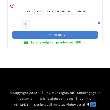
i
XS
XXS
Str. S
Str. M
Str. L
Str. XL
Budo-
Nord
Tilføj til kurv
Fight
Se alle valg for produktet HER →
Gear
MMA
antal
© Copyright 2020 -
| Invictus Fightwear - Challenge your
potential
| Alle rettigheder haves | CVR-nr.
45442675 | Designet til Invictus Fightwear af
SV