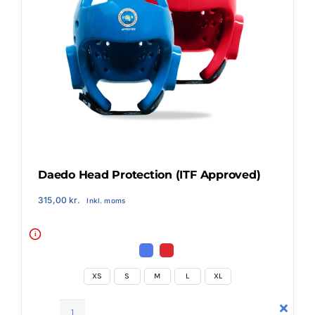
Daedo Head Protection (ITF Approved)
315,00
kr.
Inkl. moms
i
XS
S
M
L
XL