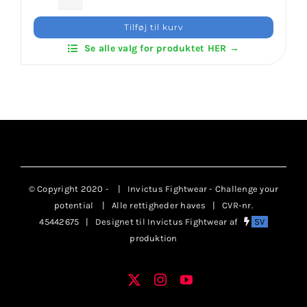
Daedo
Head
Tilføj til kurv
Protection
Se alle valg for produktet HER →
(ITF
Approved)
antal
© Copyright 2020 -
| Invictus Fightwear - Challenge your
potential
| Alle rettigheder haves | CVR-nr.
45442675 | Designet til Invictus Fightwear af
SV
produktion
X
Instagram
YouTube
Facebook