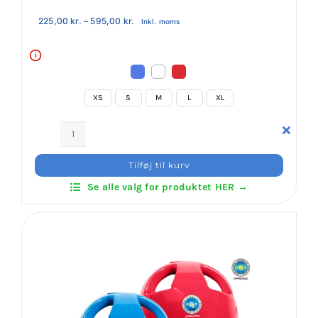
Prisinterval:
225,00
kr.
–
595,00
kr.
Inkl. moms
225,00 kr.
til
595,00 kr.
i
XS
S
M
L
XL
Daedo
WT
Tilføj til kurv
Mask
Se alle valg for produktet HER →
Head
Gear
antal