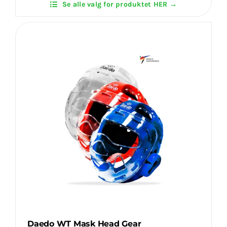
Se alle valg for produktet HER →
New
Login Klubaftale
(ITF
Approved)
antal
Daedo WT Mask Head Gear