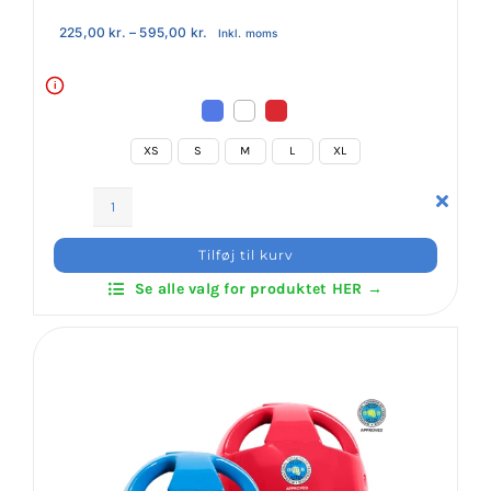
Prisinterval:
225,00
kr.
–
595,00
kr.
Inkl. moms
225,00 kr.
til
595,00 kr.
i
XS
S
M
L
XL
Daedo
WT
Tilføj til kurv
Mask
Se alle valg for produktet HER →
Head
Gear
antal