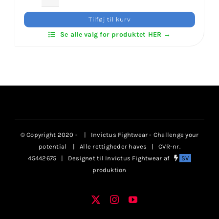
Daedo
Head
Tilføj til kurv
Protection
Se alle valg for produktet HER →
(ITF
Approved)
antal
© Copyright 2020 -
| Invictus Fightwear - Challenge your
potential
| Alle rettigheder haves | CVR-nr.
45442675 | Designet til Invictus Fightwear af
SV
produktion
X
Instagram
YouTube
Facebook