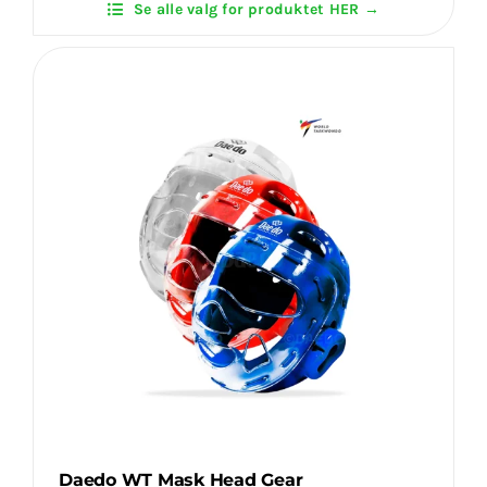
Se alle valg for produktet HER →
New
Login Klubaftale
(ITF
Approved)
antal
Daedo WT Mask Head Gear