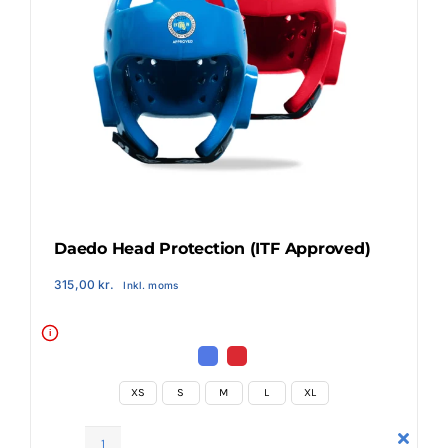
Daedo Head Protection (ITF Approved)
315,00
kr.
Inkl. moms
i
XS
S
M
L
XL