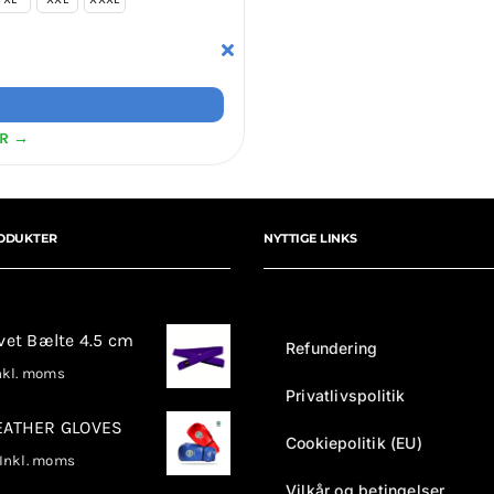
ER →
ODUKTER
NYTTIGE LINKS
rvet Bælte 4.5 cm
Refundering
kl. moms
Privatlivspolitik
LEATHER GLOVES
Cookiepolitik (EU)
nkl. moms
Vilkår og betingelser