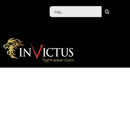
Søg
efter: