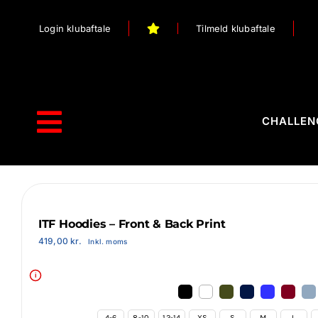
Skip
Login klubaftale
Tilmeld klubaftale
to
content
CHALLEN
Toggle
Navigation
Forside
Webshop
ITF Hoodies – Front & Back Print
419,00
kr.
Inkl. moms
Stilart / Kampsport
i
Vælg Tilbehør
4-6
8-10
12-14
XS
S
M
L