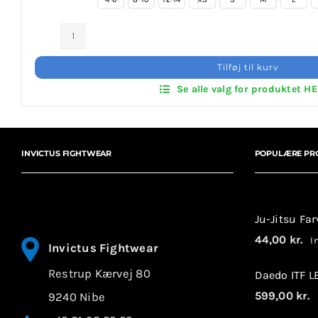
Invictus Brands
ITF
Klubaftalesider – Find din klub
Hoodies
Tilføj til kurv
–
Se alle valg for produktet H
Brodering / Tryk
Front
&
Back
FAQ’s
Print
INVICTUS FIGHTWEAR
POPULÆRE PR
antal
Kontakt Invictus Fightwear
Om Invictus Fightwear
Ju-Jitsu Fa
44,00
kr.
In
Invictus Fightwear
Information
Restrup Kærvej 80
Daedo ITF 
Nyheder
599,00
kr.
9240 Nibe
I