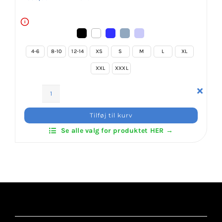
i
4-6
8-10
12-14
XS
S
M
L
XL
XXL
XXXL
ITF
Hoodies
Tilføj til kurv
–
Se alle valg for produktet HER →
With
Back
Print
antal