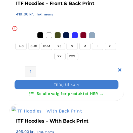
ITF Hoodies – Front & Back Print
419,00
kr.
Inkl. moms
i
4-6
8-10
12-14
XS
S
M
L
XL
XXL
XXXL
ITF
Hoodies
Tilføj til kurv
–
Se alle valg for produktet HER →
Front
&
Back
Print
ITF Hoodies – With Back Print
antal
395,00
kr.
Inkl. moms