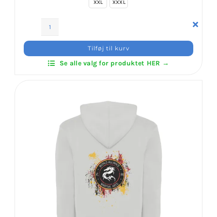
XXL
XXXL
Klubaftalesider – Find din klub
Mizu-
Brodering / Tryk
No-
Tilføj til kurv
Kokoro
Se alle valg for produktet HER →
Ryu
FAQ’s
-
Hoodie
w/4
Kontakt Invictus Fightwear
Print
antal
Om Invictus Fightwear
Information
Nyheder