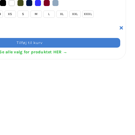
4
XS
S
M
L
XL
XXL
XXXL
Tilføj til kurv
Se alle valg for produktet HER →