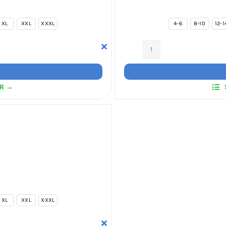
XL
XXL
XXXL
4-6
8-10
12-1
ITF
Hoodies
–
ER →
Front
&
Back
Print
antal
XL
XXL
XXXL