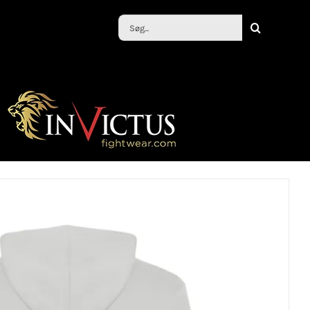
Søg
efter: