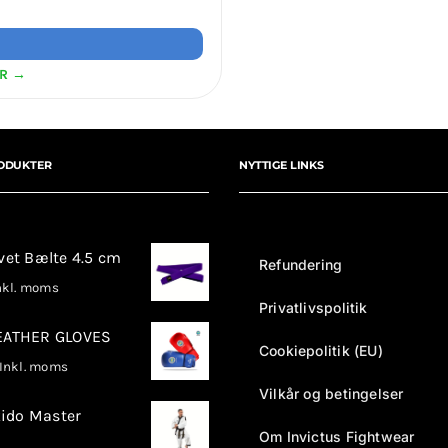
ER →
ODUKTER
NYTTIGE LINKS
rvet Bælte 4.5 cm
Refundering
kl. moms
Privatlivspolitik
LEATHER GLOVES
Cookiepolitik (EU)
nkl. moms
Vilkår og betingelser
ido Master
Om Invictus Fightwear