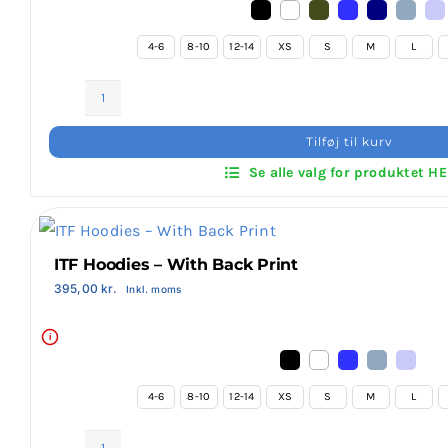
4-6
8-10
12-14
XS
S
M
L
Invictus
Hoodies
Tilføj til kurv
–
Se alle valg for produktet H
With
3
Print
antal
ITF Hoodies – With Back Print
395,00
kr.
Inkl. moms
i
4-6
8-10
12-14
XS
S
M
L