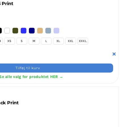
 Print
4
XS
S
M
L
XL
XXL
XXXL
Tilføj til kurv
Se alle valg for produktet HER →
ck Print