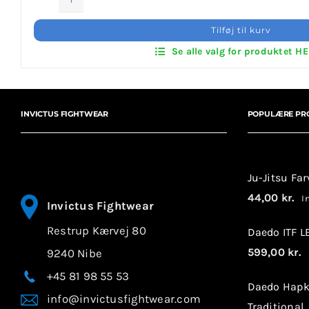
ITF
Hoodies
Tilføj til kurv
–
Se alle valg for produktet H
With
Back
Print
antal
INVICTUS FIGHTWEAR
POPULÆRE PR
Ju-Jitsu Fa
44,00
kr.
In
Invictus Fightwear
Restrup Kærvej 80
Daedo ITF 
599,00
kr.
9240 Nibe
I
+45 81 98 55 53
Daedo Hapk
info@invictusfightwear.com
Traditional