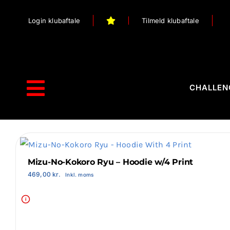
Skip
Login klubaftale
Tilmeld klubaftale
to
content
CHALLEN
Toggle
Navigation
Forside
Webshop
Mizu-No-Kokoro Ryu – Hoodie w/4 Print
469,00
kr.
Inkl. moms
Stilart / Kampsport
i
Vælg Tilbehør