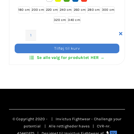
180 cm
200 cm
220 cm
240 cm
260 cm
280 cm
300 cm
320 cm
340 cm
ITF
TKD
Tilføj til kurv
Farvet
Se alle valg for produktet HER →
Bælte
4,5
cm
antal
© Copyright 2020 -
| Invictus Fightwear - Challenge your
potential
| Alle rettigheder haves | CVR-nr.
45442675 | Designet til Invictus Fightwear af
SV