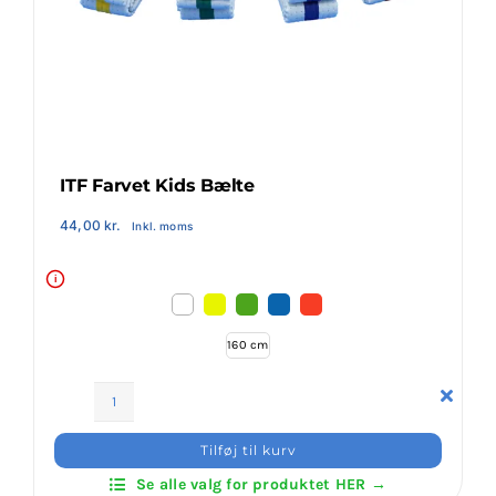
Klubaftalesider – Find din klub
Brodering / Tryk
FAQ’s
ITF Farvet Kids Bælte
44,00
kr.
Inkl. moms
Kontakt Invictus Fightwear
i
Om Invictus Fightwear
160 cm
Information
ITF
Farvet
Tilføj til kurv
Nyheder
Kids
Se alle valg for produktet HER →
Bælte