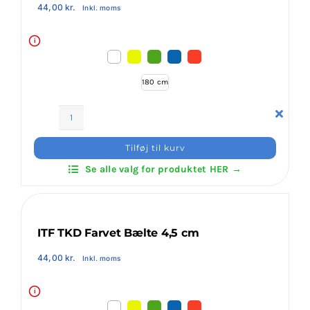
44,00
kr.
Inkl. moms
i
180 cm
ITF
Farvet
Tilføj til kurv
Junior
Se alle valg for produktet HER →
Bælte
antal
ITF TKD Farvet Bælte 4,5 cm
44,00
kr.
Inkl. moms
i