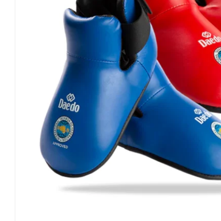
Invictus Brands
Klubaftalesider – Find din klub
Brodering / Tryk
FAQ’s
Kontakt Invictus Fightwear
Om Invictus Fightwear
Information
Nyheder