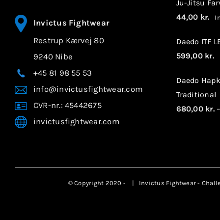
Ju-Jitsu Fa
44,00
kr.
In
Invictus Fightwear
Restrup Kærvej 80
Daedo ITF 
599,00
kr.
9240 Nibe
I
+45 81 98 55 53
Daedo Hapk
info@invictusfightwear.com
Traditional
CVR-nr.: 45442675
680,00
kr.
invictusfightwear.com
© Copyright 2020 -
| Invictus Fightwear - Chall