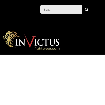
Søg
efter: