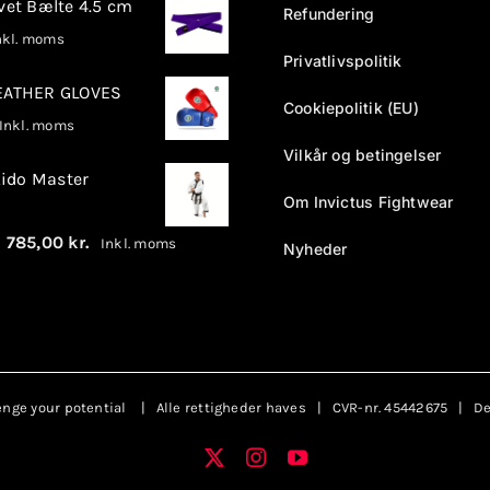
rvet Bælte 4.5 cm
Refundering
kl. moms
Privatlivspolitik
LEATHER GLOVES
Cookiepolitik (EU)
nkl. moms
Vilkår og betingelser
ido Master
Om Invictus Fightwear
Prisinterval:
–
785,00
kr.
Inkl. moms
Nyheder
680,00 kr.
til
785,00 kr.
enge your potential
| Alle rettigheder haves | CVR-nr. 45442675 | Des
X
Instagram
YouTube
Facebook