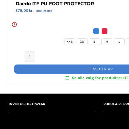
Daedo ITF PU FOOT PROTECTOR
Login Klubaftale
379,00
kr.
Inkl. moms
i
XXS
XS
S
M
L
Daedo
ITF
Tilføj til kurv
PU
Se alle valg for produktet H
FOOT
PROTECTOR
antal
INVICTUS FIGHTWEAR
POPULÆRE PR