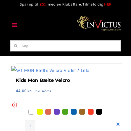
Skip
Spar op til
25%
med en Klubaftale. Tilmeld dig
HER
to
content
Toggle
Navigation
Forside
Søg
efter:
Webshop
Stilart / Kampsport
Kids Mon Bælte Velcro
44,00
kr.
Inkl. moms
Vælg Tilbehør
i
Invictus Brands
Kids