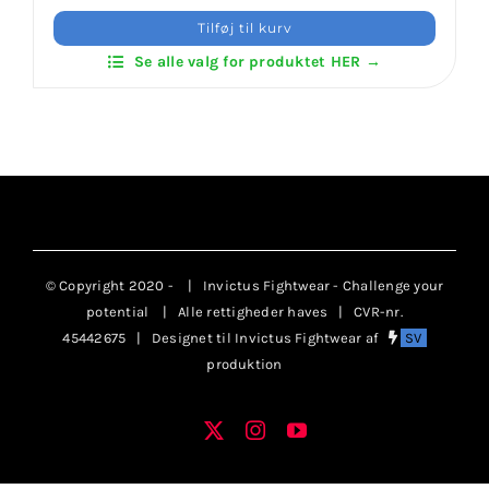
Mon
Klubaftalesider – Find din klub
Tilføj til kurv
Bælte
Se alle valg for produktet HER →
Velcro
Brodering / Tryk
antal
FAQ’s
Kontakt Invictus Fightwear
© Copyright 2020 -
| Invictus Fightwear - Challenge your
Om Invictus Fightwear
potential
| Alle rettigheder haves | CVR-nr.
45442675 | Designet til Invictus Fightwear af
SV
produktion
Information
X
Instagram
YouTube
Facebook
Nyheder