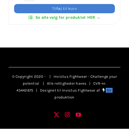
Klub
Klubaftalesider – Find din klub
Tilføj til kurv
Patches
Se alle valg for produktet HER →
antal
Brodering / Tryk
FAQ’s
Kontakt Invictus Fightwear
© Copyright 2020 -
| Invictus Fightwear - Challenge your
Om Invictus Fightwear
potential
| Alle rettigheder haves | CVR-nr.
45442675 | Designet til Invictus Fightwear af
SV
produktion
Information
X
Instagram
YouTube
Facebook
Nyheder