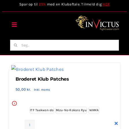
Skip
Spar op til
25%
med en Klubaftale. Tilmeld dig
HER
to
content
Toggle
Navigation
Forside
Søg
efter:
Webshop
Stilart / Kampsport
Broderet Klub Patches
50,00
kr.
Inkl. moms
Vælg Tilbehør
i
ITF Taekwon-do
Mizu-No-Kokoro Ryu
WAMA
Invictus Brands
Broderet