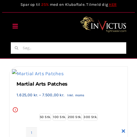
Skip
Spar op til
25%
med en Klubaftale. Tilmeld dig
HER
to
content
Toggle
Navigation
Forside
Søg
efter:
Webshop
Stilart / Kampsport
Martial Arts Patches
Prisinterval:
1.625,00
kr.
–
7.500,00
kr.
Inkl. moms
1.625,00 kr.
Vælg Tilbehør
til
7.500,00 kr.
i
50 Stk.
100 Stk.
200 Stk.
300 Stk.
Invictus Brands
Martial