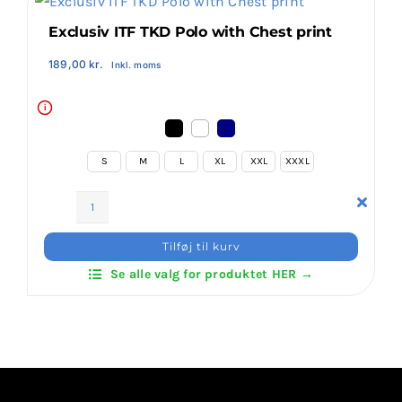
antal
Exclusiv ITF TKD Polo with Chest print
189,00
kr.
Inkl. moms
i
S
M
L
XL
XXL
XXXL
Exclusiv
ITF
Tilføj til kurv
TKD
Se alle valg for produktet HER →
Polo
with
Chest
print
antal