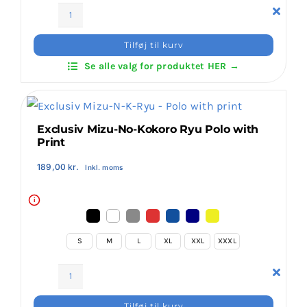
Klubaftalesider – Find din klub
Exclusiv
Invictus
Tilføj til kurv
Polo
Brodering / Tryk
Se alle valg for produktet HER →
antal
FAQ’s
Exclusiv Mizu-No-Kokoro Ryu Polo with
Print
Kontakt Invictus Fightwear
189,00
kr.
Inkl. moms
Om Invictus Fightwear
i
Information
S
M
L
XL
XXL
XXXL
Exclusiv
Nyheder
Mizu-
Tilføj til kurv