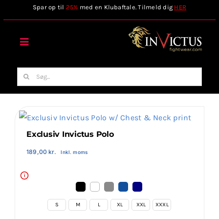
Skip
Spar op til
25%
med en Klubaftale. Tilmeld dig
HER
to
content
Toggle
Navigation
Forside
Søg
efter:
Webshop
Stilart / Kampsport
Exclusiv Invictus Polo
189,00
kr.
Inkl. moms
Vælg Tilbehør
i
Invictus Brands
S
M
L
XL
XXL
XXXL