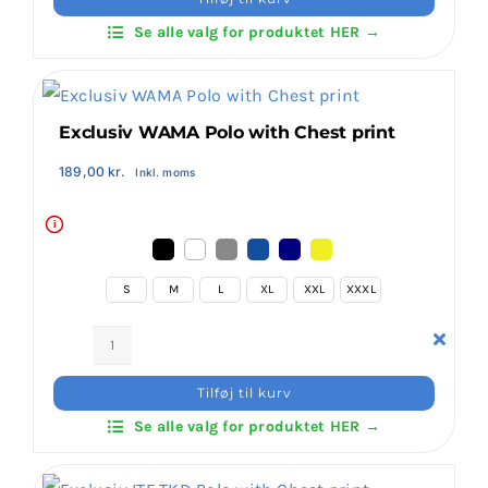
No-
Se alle valg for produktet HER →
Login Klubaftale
Kokoro
Ryu
Polo
with
Exclusiv WAMA Polo with Chest print
Print
antal
189,00
kr.
Inkl. moms
i
S
M
L
XL
XXL
XXXL
Exclusiv
WAMA
Tilføj til kurv
Polo
Se alle valg for produktet HER →
with
Chest
print