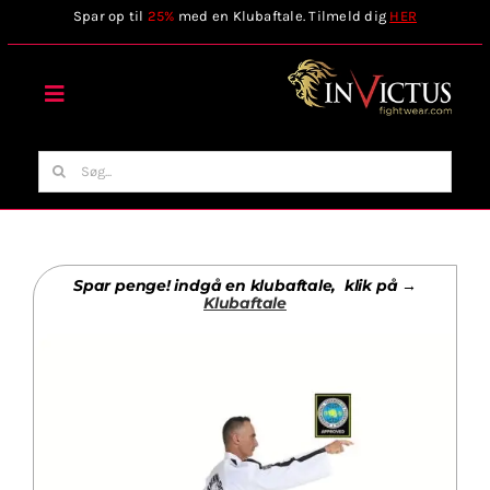
Skip
Spar op til
25%
med en Klubaftale. Tilmeld dig
HER
to
content
Toggle
Navigation
Forside
Søg
efter:
Webshop
Spar penge! indgå en klubaftale, klik på →
Stilart / Kampsport
Klubaftale
Vælg Tilbehør
Invictus Brands