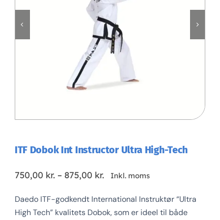
Klubaftalesider – Find din klub
Brodering / Tryk
FAQ’s
Kontakt Invictus Fightwear
Om Invictus Fightwear
ITF Dobok Int Instructor Ultra High-Tech
Information
Prisinterval:
750,00
kr.
–
875,00
kr.
Inkl. moms
750,00 kr.
Daedo ITF-godkendt International Instruktør “Ultra
til
Nyheder
High Tech” kvalitets Dobok, som er ideel til både
875,00 kr.