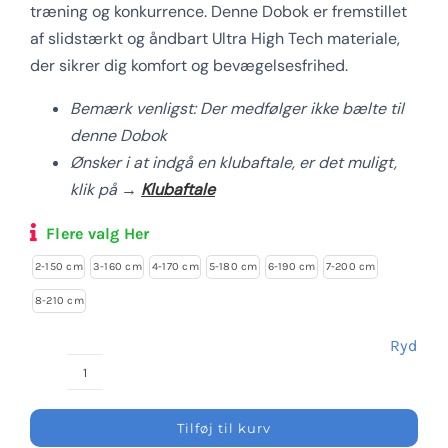
træning og konkurrence. Denne Dobok er fremstillet
Login Klubaftale
af slidstærkt og åndbart Ultra High Tech materiale,
der sikrer dig komfort og bevægelsesfrihed.
Bemærk venligst: Der medfølger ikke bælte til
denne Dobok
Ønsker i at indgå en klubaftale, er det muligt,
klik på →
Klubaftale
Flere valg Her
2-150 cm
3-160 cm
4-170 cm
5-180 cm
6-190 cm
7-200 cm
8-210 cm
Ryd
ITF
Dobok
Tilføj til kurv
Int