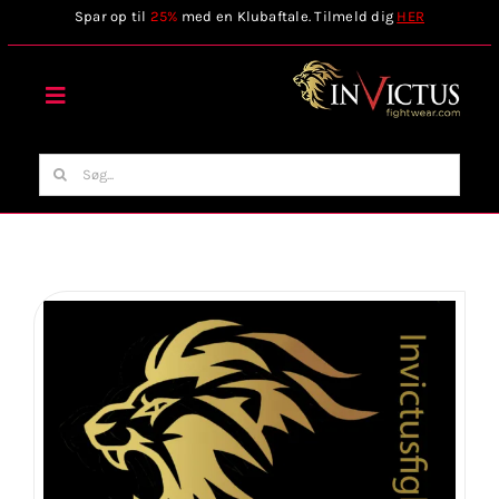
Skip
Spar op til
25%
med en Klubaftale. Tilmeld dig
HER
to
content
Toggle
Navigation
Forside
Søg
efter:
Webshop
Stilart / Kampsport
Vælg Tilbehør
Invictus Brands