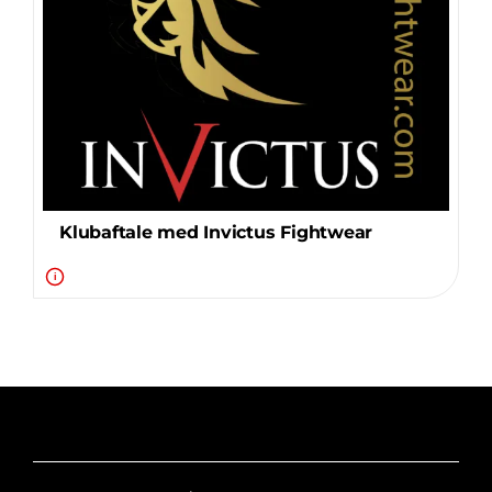
Klubaftalesider – Find din klub
Brodering / Tryk
FAQ’s
Klubaftale med Invictus Fightwear
Kontakt Invictus Fightwear
i
Om Invictus Fightwear
Information
Nyheder