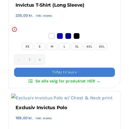
Invictus T-Shirt (Long Sleeve)
235,00
kr.
Inkl. moms
i

XS
S
M
L
XL
XXL
3XL

Invictus
T-
Tilføj til kurv
Shirt
Se alle valg for produktet HER →
(Long
Sleeve)
antal
Exclusiv Invictus Polo
189,00
kr.
Inkl. moms