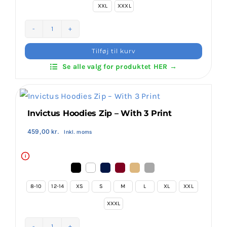
XXL
XXXL
Invictus
Hoodies
Tilføj til kurv
–
Se alle valg for produktet HER →
With
3
Print
antal
Invictus Hoodies Zip – With 3 Print
459,00
kr.
Inkl. moms
i

8-10
12-14
XS
S
M
L
XL
XXL

XXXL