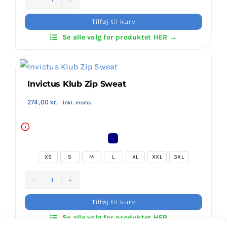
Invictus
Hoodies
Tilføj til kurv
Zip
Se alle valg for produktet HER →
–
With
3
Print
Invictus Klub Zip Sweat
antal
274,00
kr.
Inkl. moms
i

XS
S
M
L
XL
XXL
3XL

Invictus
Klub
Tilføj til kurv
Zip
Se alle valg for produktet HER →
Sweat