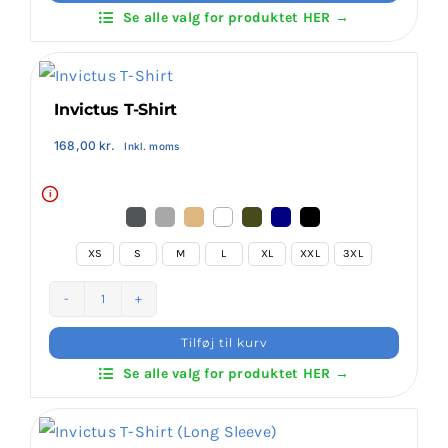
Jitsu
Se alle valg for produktet HER →
GI
Login Klubaftale
antal
Invictus T-Shirt
168,00
kr.
Inkl. moms
i

XS
S
M
L
XL
XXL
3XL

Invictus
T-
Tilføj til kurv
Shirt
Se alle valg for produktet HER →
antal