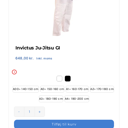
Klubaftalesider – Find din klub
Brodering / Tryk
FAQ’s
Invictus Ju-Jitsu GI
648,00
kr.
Inkl. moms
Kontakt Invictus Fightwear
i

Om Invictus Fightwear
A00= 140-150 cm
A0= 150-160 cm
A1= 160-170 cm
A2= 170-180 cm

A3= 180-190 cm
A4= 190-200 cm
Information
Invictus
Nyheder
Ju-
Tilføj til kurv