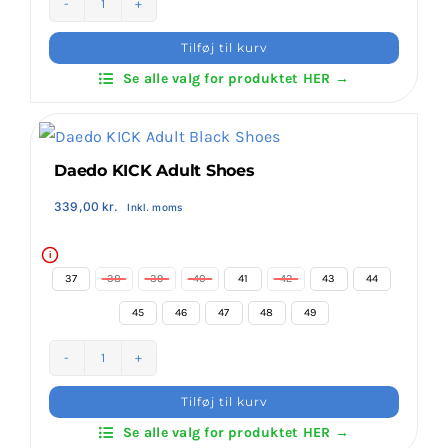
Daedo
KICK
Tilføj til kurv
Kids
Se alle valg for produktet HER →
Shoes
antal
Daedo KICK Adult Shoes
339,00
kr.
Inkl. moms
i
37
38
39
40
41
42
43
44

45
46
47
48
49
Daedo
KICK
Tilføj til kurv
Adult
Se alle valg for produktet HER →
Shoes