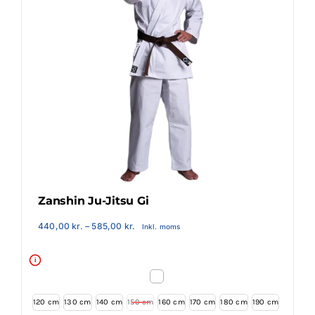
Zanshin Ju-Jitsu Gi
Prisinterval:
440,00
kr.
–
585,00
kr.
Inkl. moms
440,00 kr.
til
585,00 kr.
i

120 cm
130 cm
140 cm
150 cm
160 cm
170 cm
180 cm
190 cm
