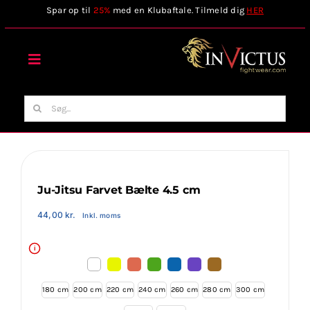
Skip
Spar op til
25%
med en Klubaftale. Tilmeld dig
HER
to
content
Toggle
Navigation
Forside
Søg
efter:
Webshop
Stilart / Kampsport
Ju-Jitsu Farvet Bælte 4.5 cm
44,00
kr.
Inkl. moms
Vælg Tilbehør
i
Invictus Brands
180 cm
200 cm
220 cm
240 cm
260 cm
280 cm
300 cm