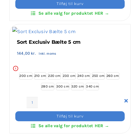
Exclusiv
Tilføj til kurv
Bælte
Login Klubaftale
Se alle valg for produktet HER →
4,5
cm
antal
Sort Exclusiv Bælte 5 cm
144,00
kr.
Inkl. moms
i
200 cm
210 cm
220 cm
230 cm
240 cm
250 cm
260 cm
280 cm
300 cm
320 cm
340 cm
Sort
Exclusiv
Tilføj til kurv
Bælte
Se alle valg for produktet HER →
5
cm