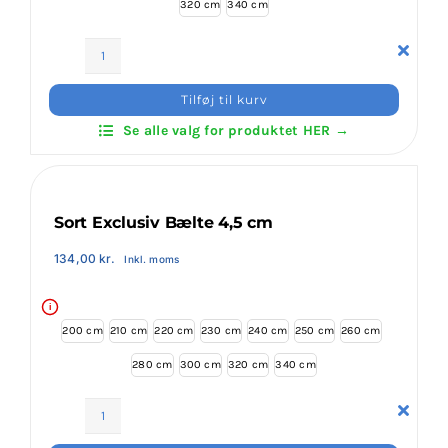
320 cm
340 cm
Klubaftalesider – Find din klub
Ju-
Brodering / Tryk
Jitsu
Tilføj til kurv
Farvet
Se alle valg for produktet HER →
Bælte
FAQ’s
4.5
cm
antal
Kontakt Invictus Fightwear
Sort Exclusiv Bælte 4,5 cm
134,00
kr.
Inkl. moms
Om Invictus Fightwear
i
200 cm
210 cm
220 cm
230 cm
240 cm
250 cm
260 cm
Information
280 cm
300 cm
320 cm
340 cm
Nyheder
Sort