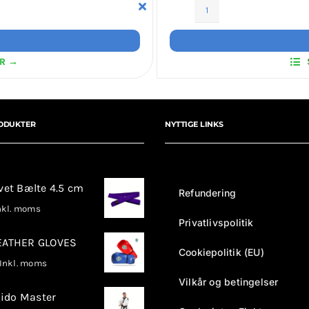
ITF
Dobok
Int
ER →
Instructor
Twill
antal
ODUKTER
NYTTIGE LINKS
rvet Bælte 4.5 cm
Refundering
kl. moms
Privatlivspolitik
LEATHER GLOVES
Cookiepolitik (EU)
nkl. moms
Vilkår og betingelser
ido Master