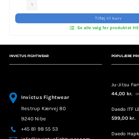
Invictus Brands
ITF
Dobok
Tilføj til kurv
Klubaftalesider – Find din klub
Black
Se alle valg for produktet H
Belt
Twill
Brodering / Tryk
antal
INVICTUS FIGHTWEAR
POPULÆRE PR
FAQ’s
Kontakt Invictus Fightwear
Ju-Jitsu Fa
Om Invictus Fightwear
44,00
kr.
In
Invictus Fightwear
Restrup Kærvej 80
Information
Daedo ITF 
599,00
kr.
9240 Nibe
I
Nyheder
+45 81 98 55 53
Daedo Hapk