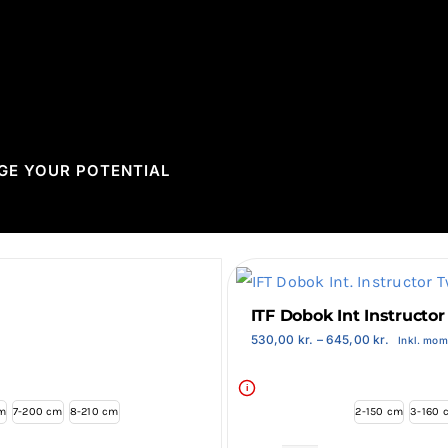
GE YOUR POTENTIAL
ITF Dobok Int Instructor 
Prisinterv
530,00
kr.
–
645,00
kr.
Inkl. mom
530,00 kr
til
645,00 kr
i
m
7-200 cm
8-210 cm
2-150 cm
3-160 