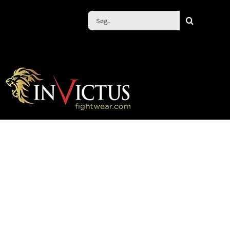
Søg
efter: