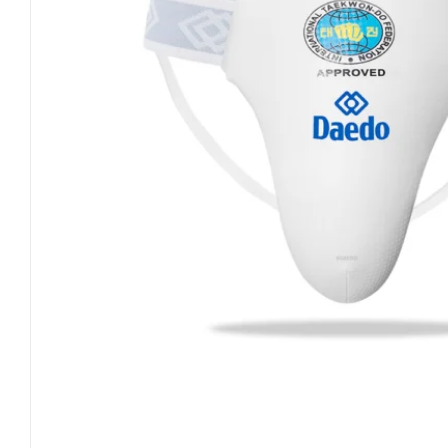
Invictus Brands
Klubaftalesider – Find din klub
Brodering / Tryk
FAQ’s
Kontakt Invictus Fightwear
Om Invictus Fightwear
Information
Nyheder