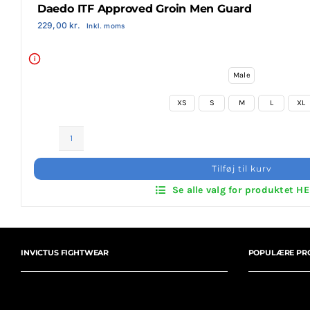
Daedo ITF Approved Groin Men Guard
Login Klubaftale
229,00
kr.
Inkl. moms
i
Male
XS
S
M
L
XL
Daedo
ITF
Tilføj til kurv
Approved
Se alle valg for produktet H
Groin
Men
Guard
antal
INVICTUS FIGHTWEAR
POPULÆRE PR