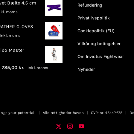
rvet Bælte 4.5 cm
Refundering
kl. moms
Privatlivspolitik
LEATHER GLOVES
Cookiepolitik (EU)
nkl. moms
Vilkår og betingelser
ido Master
Om Invictus Fightwear
Prisinterval:
–
785,00
kr.
Inkl. moms
Nyheder
680,00 kr.
til
785,00 kr.
enge your potential
| Alle rettigheder haves | CVR-nr. 45442675 | Des
X
Instagram
YouTube
Facebook