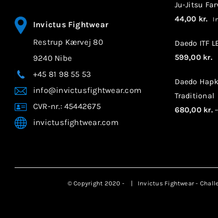
Ju-Jitsu Fa
44,00
kr.
In
Invictus Fightwear
Restrup Kærvej 80
Daedo ITF 
599,00
kr.
9240 Nibe
I
+45 81 98 55 53
Daedo Hapk
info@invictusfightwear.com
Traditional
CVR-nr.: 45442675
680,00
kr.
invictusfightwear.com
© Copyright 2020 -
| Invictus Fightwear - Chall