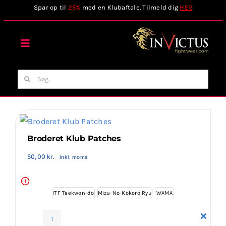
Skip
Spar op til
25%
med en Klubaftale. Tilmeld dig
HER
to
content
Toggle
Navigation
Forside
Søg
efter:
Webshop
Stilart / Kampsport
Broderet Klub Patches
50,00
kr.
Inkl. moms
Vælg Tilbehør
i
ITF Taekwon-do
Mizu-No-Kokoro Ryu
WAMA
Invictus Brands
Broderet