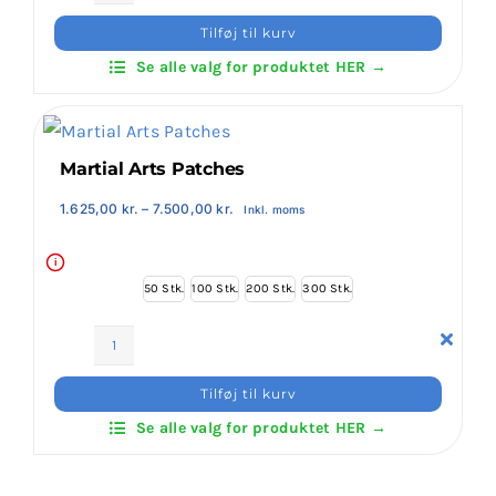
Klub
Klubaftalesider – Find din klub
Tilføj til kurv
Patches
Se alle valg for produktet HER →
antal
Brodering / Tryk
Martial Arts Patches
FAQ’s
Prisinterval:
1.625,00
kr.
–
7.500,00
kr.
Inkl. moms
1.625,00 kr.
til
Kontakt Invictus Fightwear
7.500,00 kr.
i
50 Stk.
100 Stk.
200 Stk.
300 Stk.
Om Invictus Fightwear
Martial
Arts
Information
Tilføj til kurv
Patches
Se alle valg for produktet HER →
antal
Nyheder