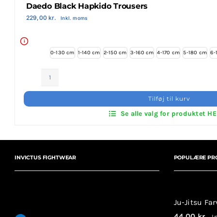
Daedo Black Hapkido Trousers
Login Klubaftale
229,00
kr.
Inkl. moms
i
0-130 cm
1-140 cm
2-150 cm
3-160 cm
4-170 cm
5-180 cm
6-
Daedo
Black
Tilføj til kurv
Hapkido
Se alle valg for produktet H
Trousers
antal
INVICTUS FIGHTWEAR
POPULÆRE PR
Ju-Jitsu Fa
44,00
kr.
In