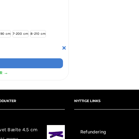
190 cm
7-200 cm
8-210 cm
ER →
ODUKTER
NYTTIGE LINKS
rvet Bælte 4.5 cm
Refundering
kl. moms