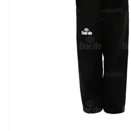
Invictus Brands
Klubaftalesider – Find din klub
Brodering / Tryk
FAQ’s
Kontakt Invictus Fightwear
Om Invictus Fightwear
Information
Nyheder