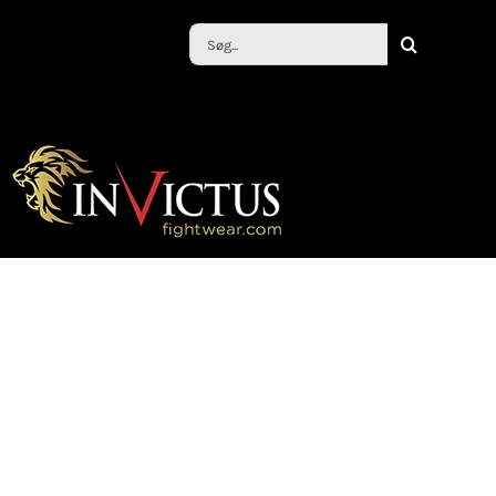
Søg
efter: