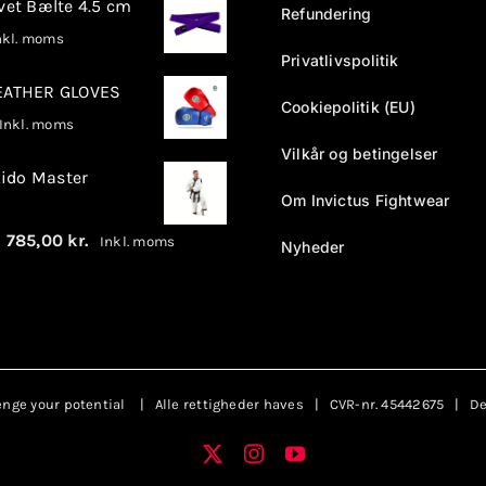
rvet Bælte 4.5 cm
Refundering
kl. moms
Privatlivspolitik
LEATHER GLOVES
Cookiepolitik (EU)
nkl. moms
Vilkår og betingelser
ido Master
Om Invictus Fightwear
Prisinterval:
–
785,00
kr.
Inkl. moms
Nyheder
680,00 kr.
til
785,00 kr.
enge your potential
| Alle rettigheder haves | CVR-nr. 45442675 | Des
X
Instagram
YouTube
Facebook