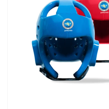
Invictus Brands
Klubaftalesider – Find din klub
Brodering / Tryk
FAQ’s
Kontakt Invictus Fightwear
Om Invictus Fightwear
Information
Nyheder