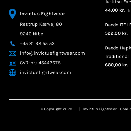
Ju-Jitsu Fa
44,00
kr.
In
Invictus Fightwear
Restrup Kærvej 80
Daedo ITF 
599,00
kr.
9240 Nibe
I
+45 81 98 55 53
Daedo Hapk
info@invictusfightwear.com
Traditional
CVR-nr.: 45442675
680,00
kr.
invictusfightwear.com
© Copyright 2020 -
| Invictus Fightwear - Chall