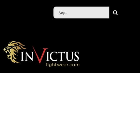
Søg
efter: