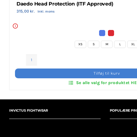
Daedo Head Protection (ITF Approved)
Login Klubaftale
315,00
kr.
Inkl. moms
i
XS
S
M
L
XL
Daedo
Head
Tilføj til kurv
Protection
Se alle valg for produktet H
(ITF
Approved)
antal
INVICTUS FIGHTWEAR
POPULÆRE PR