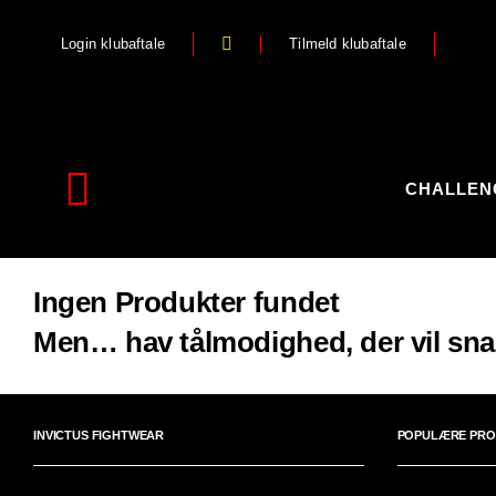
Skip
Login klubaftale
Tilmeld klubaftale
to
content
CHALLEN
Toggle
Navigation
Forside
Ingen Produkter fundet
Webshop
Men… hav tålmodighed, der vil snart 
Stilart / Kampsport
INVICTUS FIGHTWEAR
POPULÆRE PRO
Vælg Tilbehør