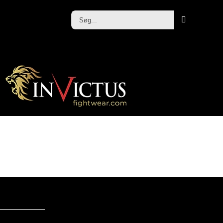
Søg
efter: