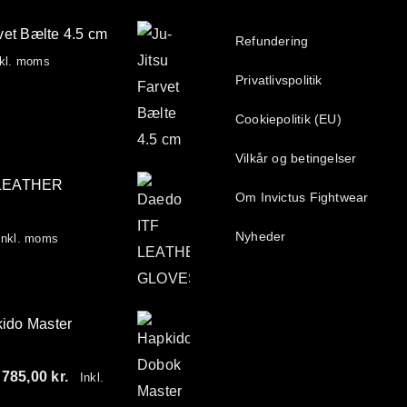
vet Bælte 4.5 cm
Refundering
kl. moms
Privatlivspolitik
Cookiepolitik (EU)
Vilkår og betingelser
 LEATHER
Om Invictus Fightwear
Nyheder
nkl. moms
ido Master
Prisinterval:
785,00
kr.
Inkl.
680,00 kr.