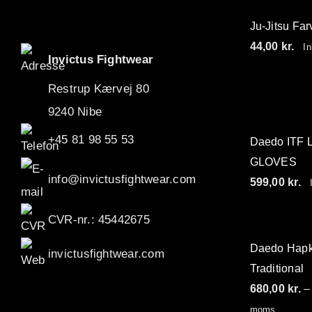
Invictus Brands
Ju-Jitsu Far
44,00
kr.
In
Klubaftalesider – Find din klub
Invictus Fightwear
Restrup Kærvej 80
Brodering / Tryk
9240 Nibe
FAQ’s
+45 81 98 55 53
Daedo ITF
GLOVES
Kontakt Invictus Fightwear
info@invictusfightwear.com
599,00
kr.
I
Om Invictus Fightwear
CVR-nr.: 45442675
Information
Daedo Hapk
invictusfightwear.com
Traditional
Nyheder
680,00
kr.
–
moms