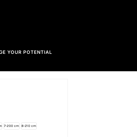
GE YOUR POTENTIAL
m
7-200 cm
8-210 cm