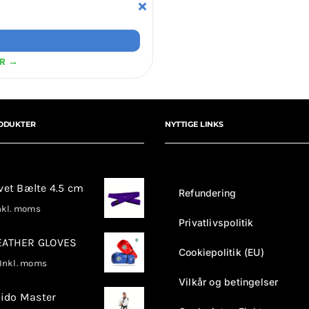
ER →
ODUKTER
NYTTIGE LINKS
rvet Bælte 4.5 cm
Refundering
kl. moms
Privatlivspolitik
LEATHER GLOVES
Cookiepolitik (EU)
nkl. moms
Vilkår og betingelser
ido Master