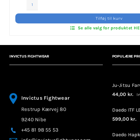
Invictus Brands
ITF
Dobok
Tilføj til kurv
Klubaftalesider – Find din klub
Black
Se alle valg for produktet H
Belt
Twill
Brodering / Tryk
antal
INVICTUS FIGHTWEAR
POPULÆRE PR
FAQ’s
Kontakt Invictus Fightwear
Ju-Jitsu Fa
Om Invictus Fightwear
44,00
kr.
In
Invictus Fightwear
Restrup Kærvej 80
Information
Daedo ITF 
599,00
kr.
9240 Nibe
I
Nyheder
+45 81 98 55 53
Daedo Hapk