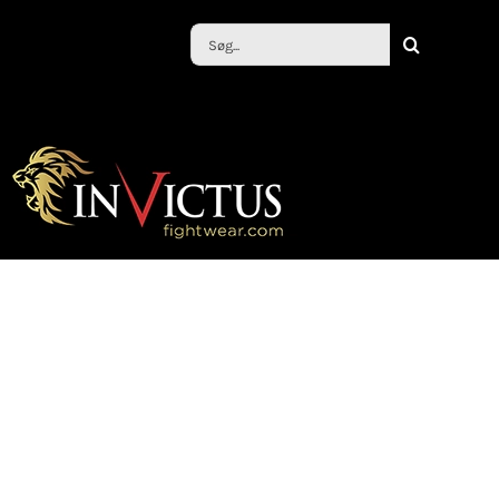
Søg
efter: