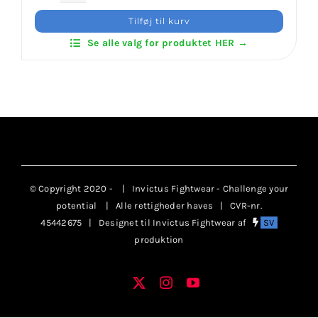
Hapkido
Klubaftalesider – Find din klub
Tilføj til kurv
Traditional
Se alle valg for produktet HER →
antal
Brodering / Tryk
FAQ’s
Kontakt Invictus Fightwear
© Copyright 2020 -
| Invictus Fightwear - Challenge your
Om Invictus Fightwear
potential
| Alle rettigheder haves | CVR-nr.
45442675 | Designet til Invictus Fightwear af
SV
produktion
Information
X
Instagram
YouTube
Facebook
Nyheder