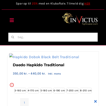
Skip
Spar op til
25%
med en Klubaftale. Tilmeld dig
HER
to
content
Toggle
Navigation
Forside
Søg
efter:
Webshop
Stilart / Kampsport
Daedo Hapkido Traditional
Prisinterval:
350,00
kr.
–
440,00
kr.
Inkl. moms
350,00 kr.
Vælg Tilbehør
til
440,00 kr.
i
3-160 cm
4-170 cm
5-180 cm
6-190 cm
7-200 cm
8-210 cm
Invictus Brands
Daedo