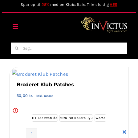
Skip
Spar op til
25%
med en Klubaftale. Tilmeld dig
HER
to
content
Toggle
Navigation
Forside
Søg
efter:
Webshop
Stilart / Kampsport
Broderet Klub Patches
50,00
kr.
Inkl. moms
Vælg Tilbehør
i
ITF Taekwon-do
Mizu-No-Kokoro Ryu
WAMA
Invictus Brands
Broderet