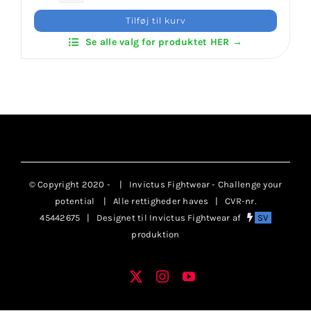
Klub
Klubaftalesider – Find din klub
Tilføj til kurv
Patches
Se alle valg for produktet HER →
antal
Brodering / Tryk
FAQ’s
Kontakt Invictus Fightwear
© Copyright 2020 -
| Invictus Fightwear - Challenge your
Om Invictus Fightwear
potential
| Alle rettigheder haves | CVR-nr.
45442675 | Designet til Invictus Fightwear af
SV
produktion
Information
X
Instagram
YouTube
Facebook
Nyheder