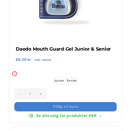
Klubaftalesider – Find din klub
Brodering / Tryk
FAQ’s
Daedo Mouth Guard Gel Junior & Senior
69,00
kr.
Inkl. moms
Kontakt Invictus Fightwear
i
Junior
Senior

Om Invictus Fightwear
Daedo
Information
Mouth
Tilføj til kurv
Guard
Se alle valg for produktet HER →
Gel
Nyheder
Junior