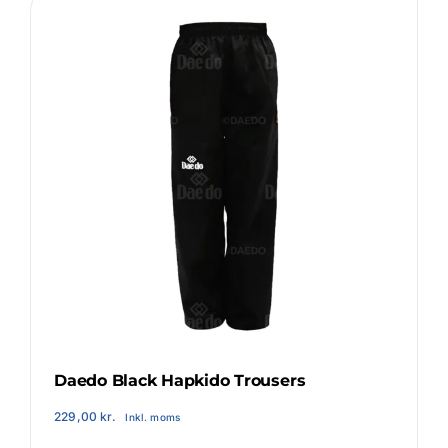
&
Senior
Login Klubaftale
antal
Daedo Black Hapkido Trousers
229,00
kr.
Inkl. moms