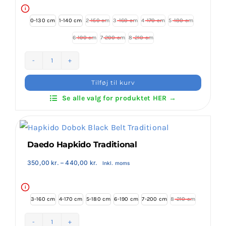
i
0-130 cm
1-140 cm
2-150 cm
3-160 cm
4-170 cm
5-180 cm

6-190 cm
7-200 cm
8-210 cm
Daedo
Black
Tilføj til kurv
Hapkido
Se alle valg for produktet HER →
Trousers
antal
Daedo Hapkido Traditional
Prisinterval:
350,00
kr.
–
440,00
kr.
Inkl. moms
350,00 kr.
til
440,00 kr.
i
3-160 cm
4-170 cm
5-180 cm
6-190 cm
7-200 cm
8-210 cm
