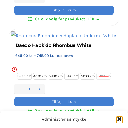
Daedo
Hapkido
Tilføj til kurv
Traditional
Se alle valg for produktet HER →
antal
Daedo Hapkido Rhombus White
Prisinterval:
645,00
kr.
–
745,00
kr.
Inkl. moms
645,00 kr.
til
745,00 kr.
i
3-160 cm
4-170 cm
5-180 cm
6-190 cm
7-200 cm
8-210 cm

Daedo
Hapkido
Tilføj til kurv
Rhombus
Se alle valg for produktet HER →
White
Administrer samtykke
antal