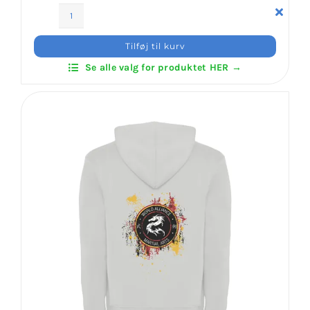
Mizu-
Login Klubaftale
No-
Tilføj til kurv
Kokoro
Se alle valg for produktet HER →
Ryu
–
Zip
Hoodie
W/4
Print
antal