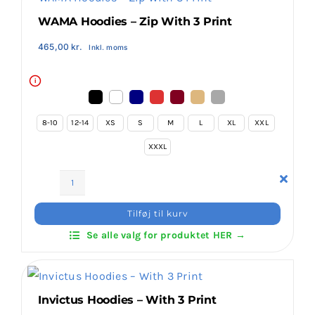
antal
WAMA Hoodies – Zip With 3 Print
465,00
kr.
Inkl. moms
i
8-10
12-14
XS
S
M
L
XL
XXL
XXXL
WAMA
Hoodies
Tilføj til kurv
–
Se alle valg for produktet HER →
Zip
With
3
Print
Invictus Hoodies – With 3 Print
antal