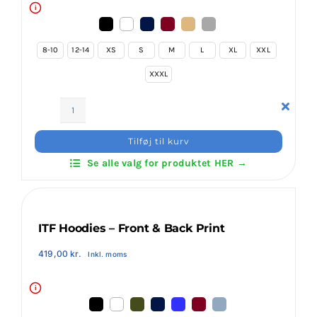
i
8-10
12-14
XS
S
M
L
XL
XXL
XXXL
Invictus
Hoodies
Tilføj til kurv
Zip
Se alle valg for produktet HER →
–
With
3
Print
ITF Hoodies – Front & Back Print
antal
419,00
kr.
Inkl. moms
i