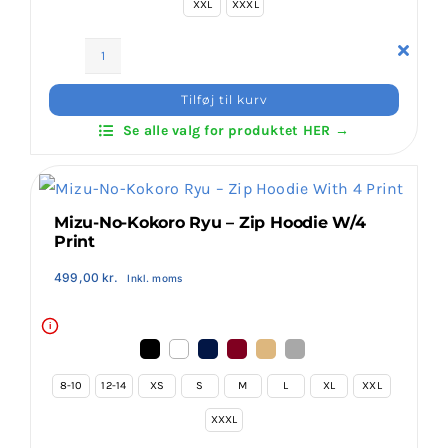
XXL
XXXL
Klubaftalesider – Find din klub
Mizu-
Brodering / Tryk
No-
Tilføj til kurv
Kokoro
Se alle valg for produktet HER →
Ryu
FAQ’s
-
Hoodie
w/4
Kontakt Invictus Fightwear
Mizu-No-Kokoro Ryu – Zip Hoodie W/4
Print
Print
antal
499,00
kr.
Inkl. moms
Om Invictus Fightwear
i
Information
8-10
12-14
XS
S
M
L
XL
XXL
Nyheder
XXXL