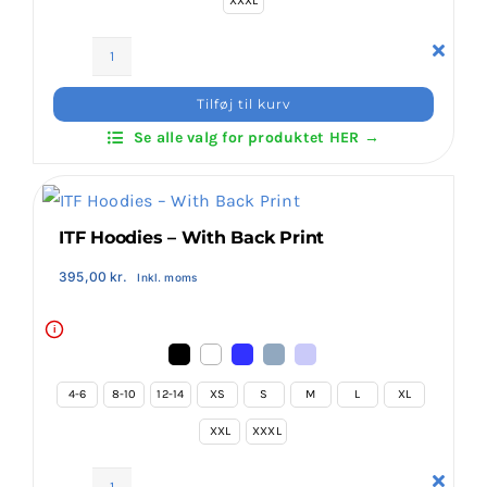
XXXL
ITF
Hoodies
Tilføj til kurv
Zip
Se alle valg for produktet HER →
–
Front
&
Back
ITF Hoodies – With Back Print
Print
antal
395,00
kr.
Inkl. moms
i
4-6
8-10
12-14
XS
S
M
L
XL
XXL
XXXL