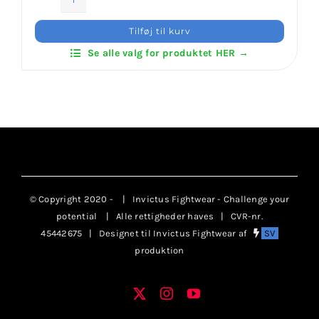
ITF
Hoodies
Tilføj til kurv
–
Se alle valg for produktet HER →
With
Back
Print
antal
© Copyright 2020 -
| Invictus Fightwear - Challenge your
potential
| Alle rettigheder haves | CVR-nr.
45442675 | Designet til Invictus Fightwear af
SV
produktion
X
Instagram
YouTube
Facebook