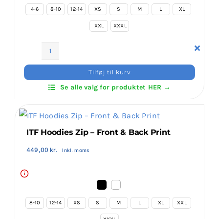
4-6
8-10
12-14
XS
S
M
L
XL
XXL
XXXL
ITF
Hoodies
Tilføj til kurv
–
Se alle valg for produktet HER →
Front
&
Back
Print
ITF Hoodies Zip – Front & Back Print
antal
449,00
kr.
Inkl. moms
i
8-10
12-14
XS
S
M
L
XL
XXL