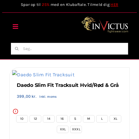
Skip
Spar op til
25%
med en Klubaftale. Tilmeld dig
HER
to
content
Toggle
Navigation
Forside
Søg
efter:
Webshop
Stilart / Kampsport
Daedo Slim Fit Tracksuit Hvid/Rød & Grå
399,00
kr.
Inkl. moms
Vælg Tilbehør
i
10
12
14
16
S
M
L
XL
Invictus Brands
XXL
XXXL