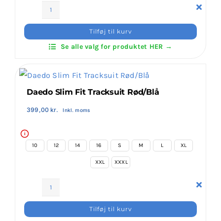
Klubaftalesider – Find din klub
Daedo
Slim
Tilføj til kurv
Fit
Brodering / Tryk
Se alle valg for produktet HER →
Tracksuit
Hvid/Rød
&
FAQ’s
Grå
Daedo Slim Fit Tracksuit Rød/Blå
antal
Kontakt Invictus Fightwear
399,00
kr.
Inkl. moms
i
Om Invictus Fightwear
10
12
14
16
S
M
L
XL
XXL
XXXL
Information
Daedo
Slim
Nyheder
Tilføj til kurv
Fit