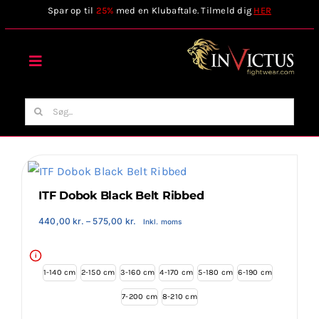
Skip
Spar op til
25%
med en Klubaftale. Tilmeld dig
HER
to
content
Toggle
Navigation
Forside
Søg
efter:
Webshop
Stilart / Kampsport
ITF Dobok Black Belt Ribbed
Prisinterval:
440,00
kr.
–
575,00
kr.
Inkl. moms
440,00 kr.
Vælg Tilbehør
til
575,00 kr.
i
1-140 cm
2-150 cm
3-160 cm
4-170 cm
5-180 cm
6-190 cm
Invictus Brands
7-200 cm
8-210 cm