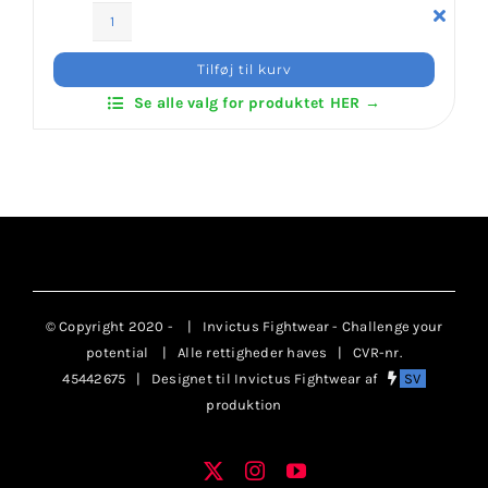
Klubaftalesider – Find din klub
ITF
Dobok
Tilføj til kurv
Black
Brodering / Tryk
Se alle valg for produktet HER →
Belt
Ribbed
antal
FAQ’s
Kontakt Invictus Fightwear
Om Invictus Fightwear
© Copyright 2020 -
| Invictus Fightwear - Challenge your
potential
| Alle rettigheder haves | CVR-nr.
45442675 | Designet til Invictus Fightwear af
SV
Information
produktion
Nyheder
X
Instagram
YouTube
Facebook