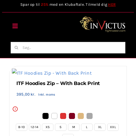
Skip
Spar op til
25%
med en Klubaftale. Tilmeld dig
HER
to
content
Toggle
Navigation
Forside
Søg
efter:
Webshop
Stilart / Kampsport
ITF Hoodies Zip – With Back Print
395,00
kr.
Inkl. moms
Vælg Tilbehør
i
Invictus Brands
8-10
12-14
XS
S
M
L
XL
XXL