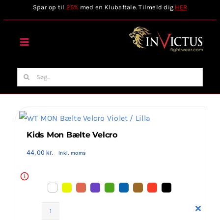
Skip
Spar op til
25%
med en Klubaftale. Tilmeld dig
HER
to
content
Toggle
Navigation
Forside
Søg
efter:
Webshop
Stilart / Kampsport
Kids Mon Bælte Velcro
44,00
kr.
Inkl. moms
Vælg Tilbehør
i
Invictus Brands
Kids