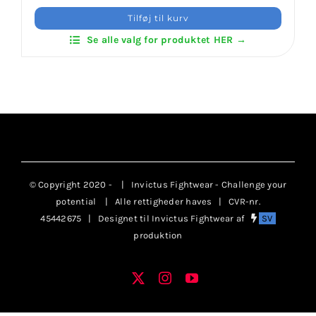
Mon
Klubaftalesider – Find din klub
Tilføj til kurv
Bælte
Se alle valg for produktet HER →
Velcro
Brodering / Tryk
antal
FAQ’s
Kontakt Invictus Fightwear
© Copyright 2020 -
| Invictus Fightwear - Challenge your
Om Invictus Fightwear
potential
| Alle rettigheder haves | CVR-nr.
45442675 | Designet til Invictus Fightwear af
SV
produktion
Information
X
Instagram
YouTube
Facebook
Nyheder