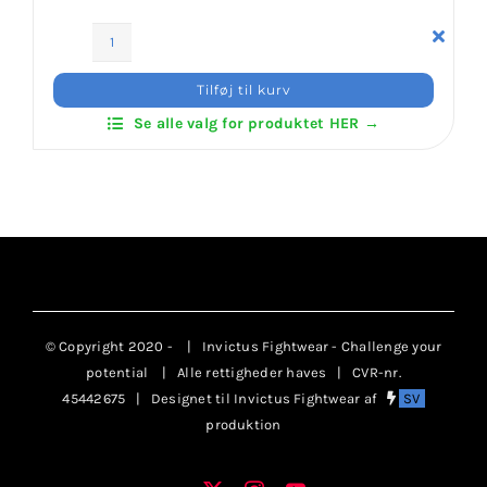
Klubaftalesider – Find din klub
Daedo
Hoodie
Tilføj til kurv
Brodering / Tryk
Sweatshirt
Se alle valg for produktet HER →
Grå/
Sort
FAQ’s
-
Unisex
antal
Kontakt Invictus Fightwear
Om Invictus Fightwear
© Copyright 2020 -
| Invictus Fightwear - Challenge your
potential
| Alle rettigheder haves | CVR-nr.
Information
45442675 | Designet til Invictus Fightwear af
SV
produktion
Nyheder