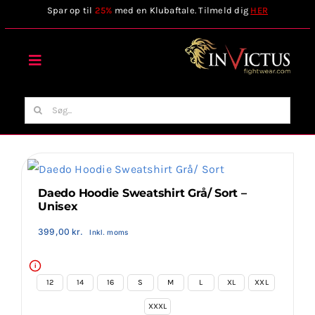
Skip
Spar op til
25%
med en Klubaftale. Tilmeld dig
HER
to
content
Toggle
Navigation
Forside
Søg
efter:
Webshop
Stilart / Kampsport
Daedo Hoodie Sweatshirt Grå/ Sort –
Unisex
399,00
kr.
Inkl. moms
Vælg Tilbehør
i
Invictus Brands
12
14
16
S
M
L
XL
XXL
XXXL