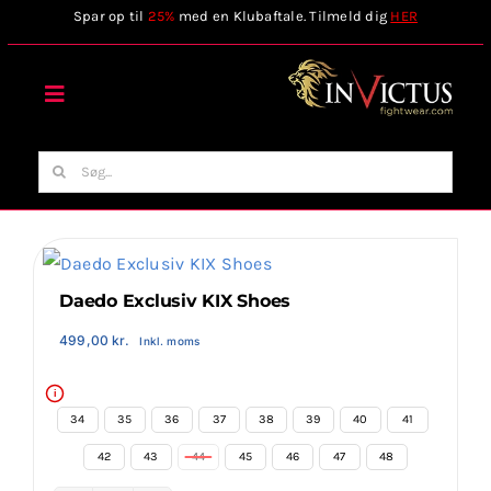
Skip
Spar op til
25%
med en Klubaftale. Tilmeld dig
HER
to
content
Toggle
Navigation
Forside
Søg
efter:
Webshop
Stilart / Kampsport
Daedo Exclusiv KIX Shoes
499,00
kr.
Inkl. moms
Vælg Tilbehør
i
34
35
36
37
38
39
40
41

Invictus Brands
42
43
44
45
46
47
48