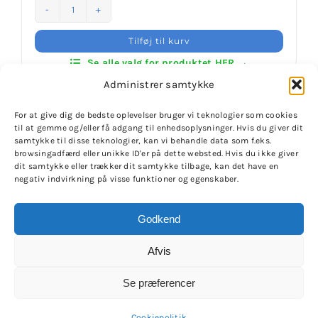
Klubaftalesider – Find din klub
Daedo
Exclusiv
Tilføj til kurv
KIX
Brodering / Tryk
Se alle valg for produktet HER →
Shoes
Administrer samtykke
antal
FAQ’s
For at give dig de bedste oplevelser bruger vi teknologier som cookies
til at gemme og/eller få adgang til enhedsoplysninger. Hvis du giver dit
samtykke til disse teknologier, kan vi behandle data som f.eks.
browsingadfærd eller unikke ID'er på dette websted. Hvis du ikke giver
Kontakt Invictus Fightwear
dit samtykke eller trækker dit samtykke tilbage, kan det have en
negativ indvirkning på visse funktioner og egenskaber.
Om Invictus Fightwear
© Copyright 2020 -
2026 | Invictus Fightwear - Challenge
Godkend
your potential
| Alle rettigheder haves | CVR-nr.
45442675 | Designet til Invictus Fightwear af
SV
Information
Afvis
produktion
Se præferencer
Nyheder
X
Instagram
YouTube
Facebook
Cookiepolitik