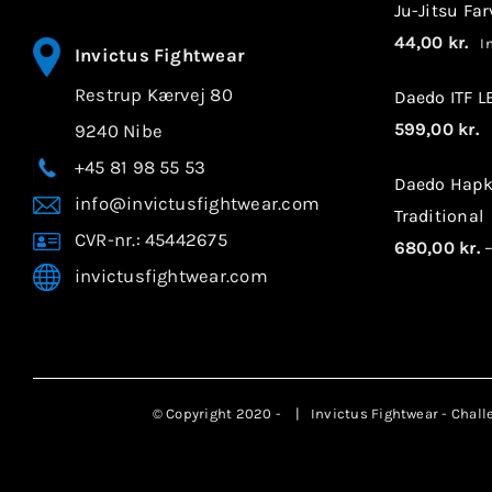
Ju-Jitsu Fa
44,00
kr.
In
Invictus Fightwear
Restrup Kærvej 80
Daedo ITF 
599,00
kr.
9240 Nibe
I
+45 81 98 55 53
Daedo Hapk
info@invictusfightwear.com
Traditional
CVR-nr.: 45442675
680,00
kr.
invictusfightwear.com
© Copyright 2020 -
| Invictus Fightwear - Chall