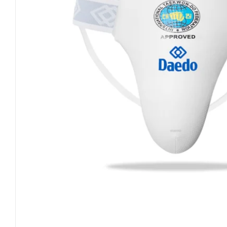
Invictus Brands
Klubaftalesider – Find din klub
Brodering / Tryk
FAQ’s
Kontakt Invictus Fightwear
Om Invictus Fightwear
Information
Nyheder