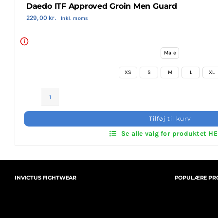
Daedo ITF Approved Groin Men Guard
Login Klubaftale
229,00
kr.
Inkl. moms
i
Male
XS
S
M
L
XL
Daedo
ITF
Tilføj til kurv
Approved
Se alle valg for produktet H
Groin
Men
Guard
antal
INVICTUS FIGHTWEAR
POPULÆRE PR