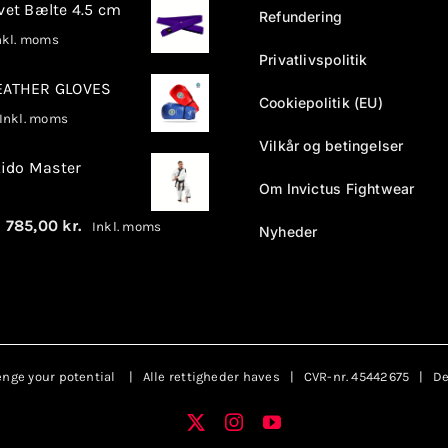
rvet Bælte 4.5 cm
Refundering
kl. moms
Privatlivspolitik
LEATHER GLOVES
Cookiepolitik (EU)
nkl. moms
Vilkår og betingelser
ido Master
Om Invictus Fightwear
Prisinterval:
–
785,00
kr.
Inkl. moms
Nyheder
680,00 kr.
til
785,00 kr.
enge your potential
| Alle rettigheder haves | CVR-nr. 45442675 | Des
X
Instagram
YouTube
Facebook