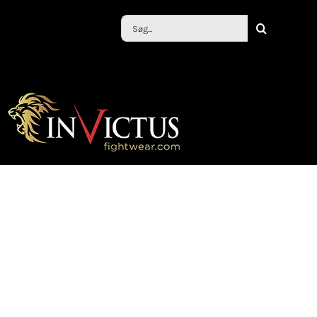
Søg
efter: