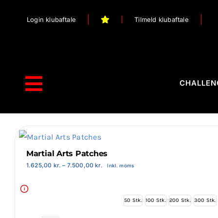
Skip
Login klubaftale
Tilmeld klubaftale
to
content
CHALLEN
Toggle
Navigation
Forside
Webshop
Martial Arts Patches
Prisinterval:
1.625,00
kr.
–
7.500,00
kr.
Inkl. moms
Stilart / Kampsport
1.625,00 kr.
til
7.500,00 kr.
i
Vælg Tilbehør
50 Stk.
100 Stk.
200 Stk.
300 Stk.