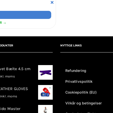
ER →
ODUKTER
NYTTIGE LINKS
rvet Bælte 4.5 cm
Refundering
kl. moms
Privatlivspolitik
LEATHER GLOVES
Cookiepolitik (EU)
nkl. moms
Vilkår og betingelser
ido Master