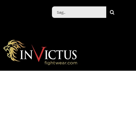
Søg
efter: