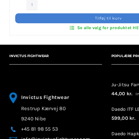
Invictus Brands
Martial
Arts
Tilføj til kurv
Klubaftalesider – Find din klub
Patches
Se alle valg for produktet H
antal
Brodering / Tryk
INVICTUS FIGHTWEAR
POPULÆRE PR
FAQ’s
Kontakt Invictus Fightwear
Ju-Jitsu Fa
Om Invictus Fightwear
44,00
kr.
In
Invictus Fightwear
Restrup Kærvej 80
Information
Daedo ITF 
599,00
kr.
9240 Nibe
I
Nyheder
+45 81 98 55 53
Daedo Hapk