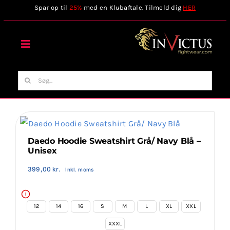
Skip
Spar op til
25%
med en Klubaftale. Tilmeld dig
HER
to
content
Toggle
Navigation
Forside
Søg
efter:
Webshop
Stilart / Kampsport
Daedo Hoodie Sweatshirt Grå/ Navy Blå –
Unisex
399,00
kr.
Inkl. moms
Vælg Tilbehør
i
Invictus Brands
12
14
16
S
M
L
XL
XXL

XXXL