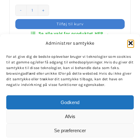
Klubaftalesider – Find din klub
Daedo
Hoodie
Tilføj til kurv
Brodering / Tryk
Sweatshirt
Se alle valg for produktet HER →
Grå/
Administrer samtykke
Navy
FAQ’s
Blå
For at give dig de bedste oplevelser bruger vi teknologier som cookies
-
til at gemme og/eller få adgang til enhedsoplysninger. Hvis du giver dit
Unisex
samtykke til disse teknologier, kan vi behandle data som f.eks.
Kontakt Invictus Fightwear
antal
browsingadfærd eller unikke ID'er på dette websted. Hvis du ikke giver
dit samtykke eller trækker dit samtykke tilbage, kan det have en
negativ indvirkning på visse funktioner og egenskaber.
Om Invictus Fightwear
© Copyright 2020 -
2026 | Invictus Fightwear - Challenge
Godkend
your potential
| Alle rettigheder haves | CVR-nr.
Information
45442675 | Designet til Invictus Fightwear af
SV
Afvis
produktion
Se præferencer
Nyheder
X
Instagram
YouTube