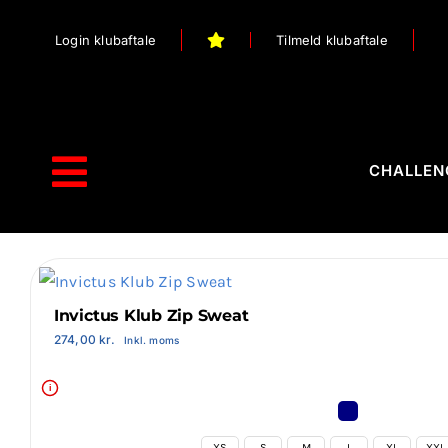
Skip
Login klubaftale
Tilmeld klubaftale
to
content
CHALLEN
Toggle
Navigation
Forside
Webshop
Invictus Klub Zip Sweat
274,00
kr.
Inkl. moms
Stilart / Kampsport
i
Vælg Tilbehør
XS
S
M
L
XL
XXL