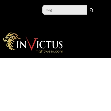
Søg
efter: