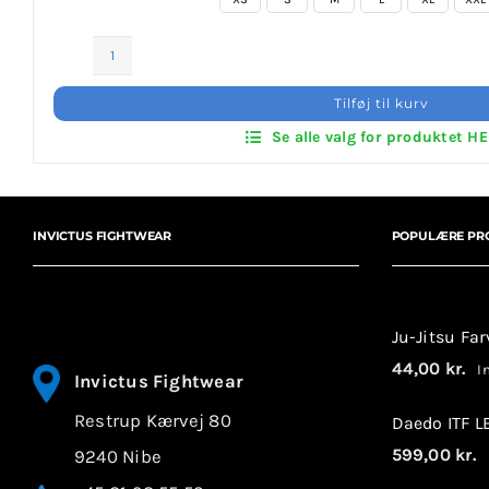
Invictus Brands
Invictus
Klubaftalesider – Find din klub
Klub
Tilføj til kurv
Zip
Se alle valg for produktet H
Brodering / Tryk
Sweat
antal
FAQ’s
INVICTUS FIGHTWEAR
POPULÆRE PR
Kontakt Invictus Fightwear
Om Invictus Fightwear
Ju-Jitsu Fa
44,00
kr.
In
Invictus Fightwear
Information
Restrup Kærvej 80
Daedo ITF 
Nyheder
599,00
kr.
9240 Nibe
I