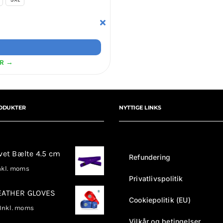
ER →
ODUKTER
NYTTIGE LINKS
rvet Bælte 4.5 cm
Refundering
kl. moms
Privatlivspolitik
LEATHER GLOVES
Cookiepolitik (EU)
nkl. moms
Vilkår og betingelser