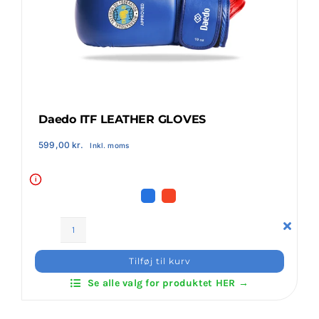
Klubaftalesider – Find din klub
Brodering / Tryk
FAQ’s
Daedo ITF LEATHER GLOVES
599,00
kr.
Inkl. moms
Kontakt Invictus Fightwear
i
Om Invictus Fightwear
Daedo
Information
ITF
Tilføj til kurv
LEATHER
Se alle valg for produktet HER →
GLOVES
Nyheder
antal