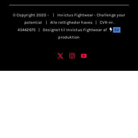
Klubaftalesider – Find din klub
© Copyright 2020 -
| Invictus Fightwear - Challenge your
potential
| Alle rettigheder haves | CVR-nr.
Brodering / Tryk
45442675 | Designet til Invictus Fightwear af
SV
produktion
FAQ’s
X
Instagram
YouTube
Facebook
Kontakt Invictus Fightwear
Om Invictus Fightwear
Information
Nyheder