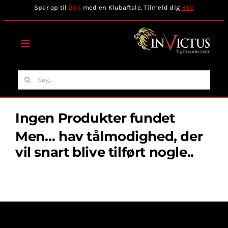
Skip
Spar op til
25%
med en Klubaftale. Tilmeld dig
HER
to
content
Toggle
Navigation
Forside
Søg
efter:
Webshop
Ingen Produkter fundet
Men… hav tålmodighed, der
Stilart / Kampsport
vil snart blive tilført nogle..
Vælg Tilbehør
Invictus Brands