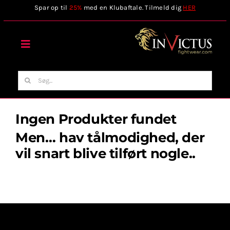
Skip
Spar op til
25%
med en Klubaftale. Tilmeld dig
HER
to
content
Toggle
Navigation
Forside
Søg
efter:
Webshop
Ingen Produkter fundet
Men… hav tålmodighed, der
Stilart / Kampsport
vil snart blive tilført nogle..
Vælg Tilbehør
Invictus Brands