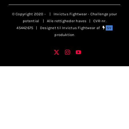
Klubaftalesider – Find din klub
© Copyright 2020 -
| Invictus Fightwear - Challenge your
potential
| Alle rettigheder haves | CVR-nr.
Brodering / Tryk
45442675 | Designet til Invictus Fightwear af
SV
produktion
FAQ’s
X
Instagram
YouTube
Facebook
Kontakt Invictus Fightwear
Om Invictus Fightwear
Information
Nyheder