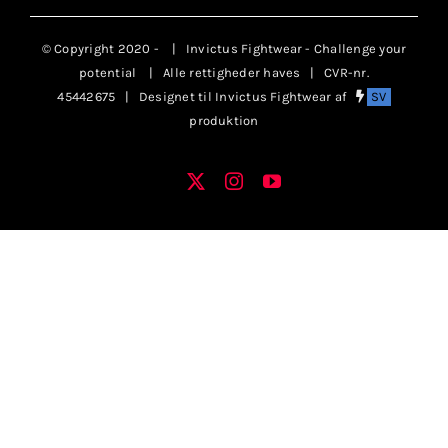
Klubaftalesider – Find din klub
© Copyright 2020 -
| Invictus Fightwear - Challenge your
potential
| Alle rettigheder haves | CVR-nr.
Brodering / Tryk
45442675 | Designet til Invictus Fightwear af
SV
produktion
FAQ’s
X
Instagram
YouTube
Facebook
Kontakt Invictus Fightwear
Om Invictus Fightwear
Information
Nyheder