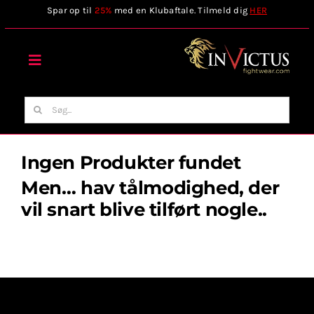
Skip
Spar op til
25%
med en Klubaftale. Tilmeld dig
HER
to
content
Toggle
Navigation
Forside
Søg
efter:
Webshop
Ingen Produkter fundet
Men… hav tålmodighed, der
Stilart / Kampsport
vil snart blive tilført nogle..
Vælg Tilbehør
Invictus Brands