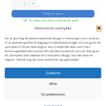
Klubaftalesider – Find din klub
Daedo
Exclusiv
Tilføj til kurv
KIX
Brodering / Tryk
Se alle valg for produktet HER →
Shoes
Administrer samtykke
antal
FAQ’s
For at give dig de bedste oplevelser bruger vi teknologier som cookies
til at gemme og/eller få adgang til enhedsoplysninger. Hvis du giver dit
samtykke til disse teknologier, kan vi behandle data som f.eks.
browsingadfærd eller unikke ID'er på dette websted. Hvis du ikke giver
Kontakt Invictus Fightwear
dit samtykke eller trækker dit samtykke tilbage, kan det have en
negativ indvirkning på visse funktioner og egenskaber.
Om Invictus Fightwear
© Copyright 2020 -
2026 | Invictus Fightwear - Challenge
Godkend
your potential
| Alle rettigheder haves | CVR-nr.
45442675 | Designet til Invictus Fightwear af
SV
Information
Afvis
produktion
Se præferencer
Nyheder
X
Instagram
YouTube
Facebook
Cookiepolitik