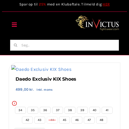
Skip
Spar op til
25%
med en Klubaftale. Tilmeld dig
HER
to
content
Toggle
Navigation
Forside
Søg
efter:
Webshop
Stilart / Kampsport
Daedo Exclusiv KIX Shoes
499,00
kr.
Inkl. moms
Vælg Tilbehør
i
34
35
36
37
38
39
40
41

Invictus Brands
42
43
44
45
46
47
48