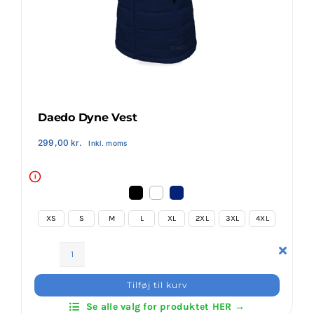
Klubaftalesider – Find din klub
Brodering / Tryk
FAQ’s
Daedo Dyne Vest
299,00
kr.
Inkl. moms
Kontakt Invictus Fightwear
i
Om Invictus Fightwear
XS
S
M
L
XL
2XL
3XL
4XL
Information
Daedo
Dyne
Tilføj til kurv
Nyheder
Vest
Se alle valg for produktet HER →
antal