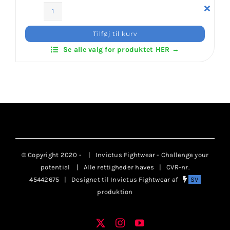
Klubaftalesider – Find din klub
Invictus
Klub
Tilføj til kurv
Zip
Brodering / Tryk
Se alle valg for produktet HER →
Sweat
antal
FAQ’s
Kontakt Invictus Fightwear
Om Invictus Fightwear
© Copyright 2020 -
| Invictus Fightwear - Challenge your
potential
| Alle rettigheder haves | CVR-nr.
45442675 | Designet til Invictus Fightwear af
SV
Information
produktion
Nyheder
X
Instagram
YouTube
Facebook