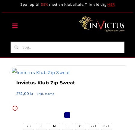
Skip
Spar op til
25%
med en Klubaftale. Tilmeld dig
HER
to
content
Toggle
Navigation
Forside
Søg
efter:
Webshop
Stilart / Kampsport
Invictus Klub Zip Sweat
274,00
kr.
Inkl. moms
Vælg Tilbehør
i
Invictus Brands
XS
S
M
L
XL
XXL
3XL