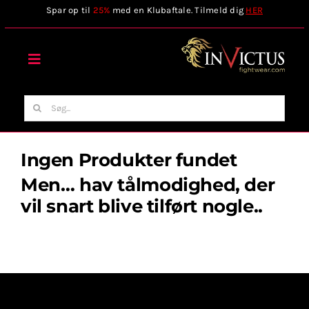
Skip
Spar op til
25%
med en Klubaftale. Tilmeld dig
HER
to
content
Toggle
Navigation
Forside
Søg
efter:
Webshop
Ingen Produkter fundet
Men… hav tålmodighed, der
Stilart / Kampsport
vil snart blive tilført nogle..
Vælg Tilbehør
Invictus Brands