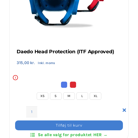
Klubaftalesider – Find din klub
Brodering / Tryk
FAQ’s
Daedo Head Protection (ITF Approved)
315,00
kr.
Inkl. moms
Kontakt Invictus Fightwear
i
Om Invictus Fightwear
XS
S
M
L
XL
Information
Daedo
Head
Tilføj til kurv
Nyheder
Protection
Se alle valg for produktet HER →
(ITF